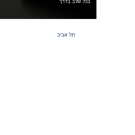
בכל שלב בדרך.
תל אביב
054-5810719
Nadav@NadavCpa.co.il
WhatsApp
השאר פרטים ונחזור אליך
בהקדם
שם משפחה